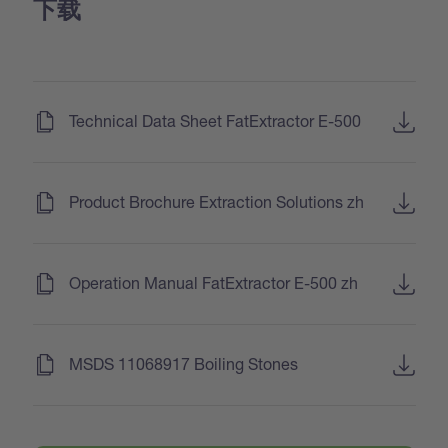
下载
(
)
Technical Data Sheet FatExtractor E-500
(
)
Product Brochure Extraction Solutions zh
(
)
Operation Manual FatExtractor E-500 zh
(
)
MSDS 11068917 Boiling Stones