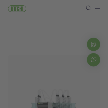
跳
Search
转
到
Open/
主
要
内
容
Reques
立即
Explo
Chat