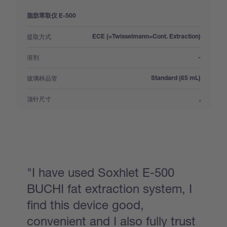
脂肪萃取仪 E-500
:
提取方式
ECE (=Twisselmann=Cont. Extraction)
:
溶剂
-
:
玻璃样品管
Standard (65 mL)
:
顶针尺寸
,
"I have used Soxhlet E-500
BUCHI fat extraction system, I
find this device good,
convenient and I also fully trust