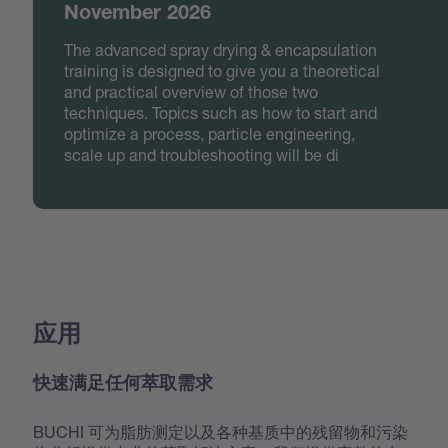
November 2026
The advanced spray drying & encapsulation
training is designed to give you a theoretical
and practical overview of those two
techniques. Topics such as how to start and
optimize a process, particle engineering,
scale up and troubleshooting will be di
应用
快速满足任何萃取需求
BUCHI 可为脂肪测定以及各种基质中的残留物和污染