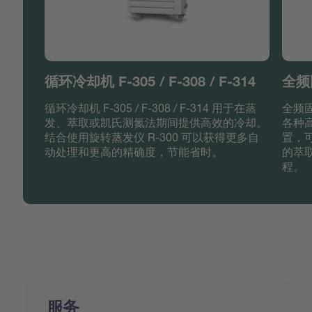
循环冷却机 F-305 / F-308 / F-314
全频
循环冷却机 F-305 / F-308 / F-314 用于在蒸
全频固
发、萃取或凯氏测氮法期间提供高效的冷却。
各种
结合使用旋转蒸发仪 R-300 可以获得更多自
置，
动处理和更高的精确度，节能省时。
的萃
程。
服务