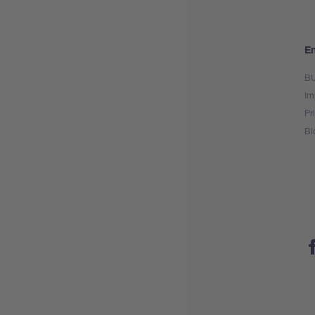
En
BU
Im
Pr
Bl
Fa