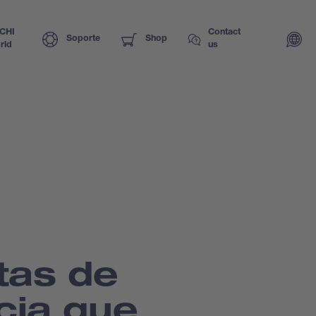
CHI
Contact
Soporte
Shop
rld
us
etas de
cia que