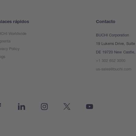
laces rápidos
Contacto
CHI Worldwide
BUCHI Corporation
prenta
19 Lukens Drive, Suite
ivacy Policy
DE 19720 New Castle, 
ogs
+1 302 652 3000
us-sales@buchi.com
cebook
Linkedin
Instagram
Twitter
Youtube