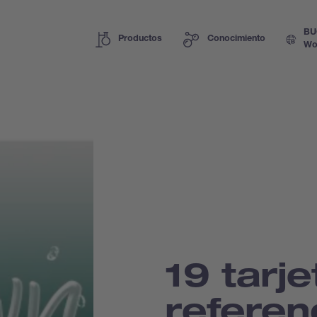
BU
Productos
Conocimiento
Wo
19 tarj
referen