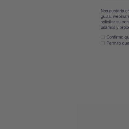
Nos gustaría en
guías, webinars
solicitar su c
usamos y proc
Confirmo qu
Permito que