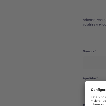
Además, vea cóm
volátiles o el 
Nombre
Apellidos
Empresa/Unive