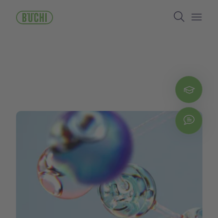
주
Search
요
콘
Open/
텐
츠
로
건
너
뛰
Regi
기
Chat