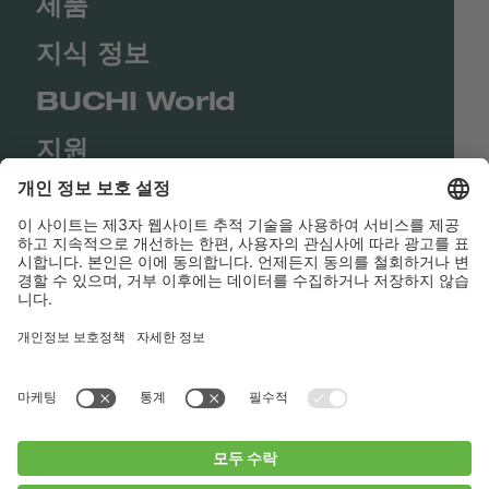
제품
지식 정보
BUCHI World
지원
Shop
Contact us
바로가기
BUCHI Worldwide
연락처
Imprint
Privacy Policy
Blogs