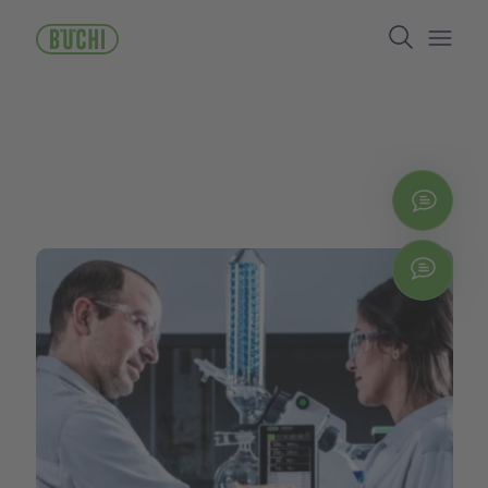
주
Search
요
콘
Open/
텐
츠
로
건
너
뛰
지금
기
Chat