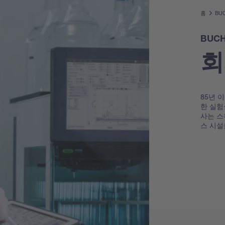
홈
BUC
BUCH
회
85년 
한 실험
사는 스
스 시설