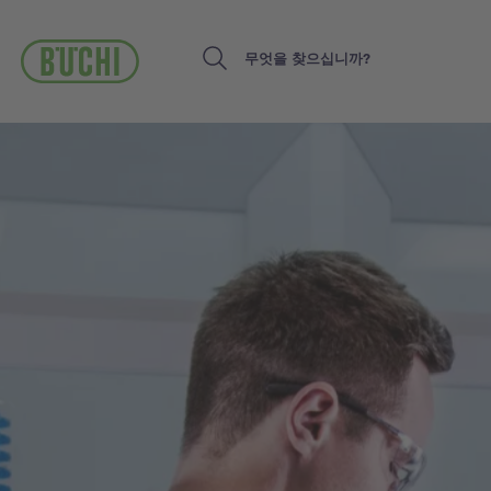
주
요
콘
Search
텐
츠
로
건
너
뛰
기