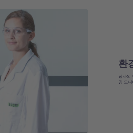
환
당사의 
경 모