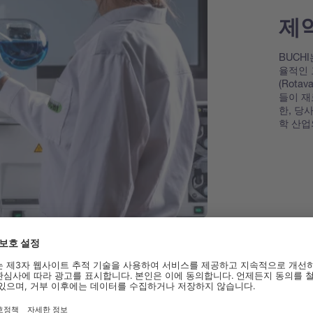
제약
BUCH
율적인 
(Rota
들이 재
한, 당
학 산업