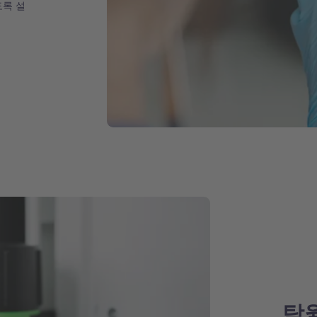
도록 설
탁