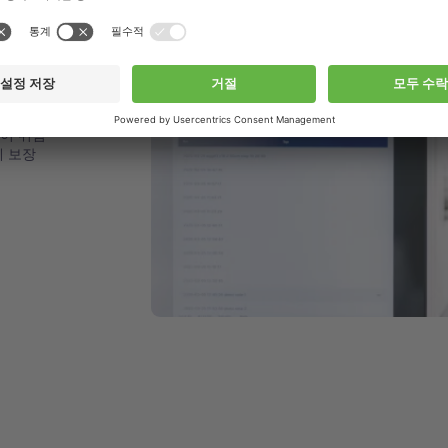
크로마토그
 파라미
이 위험
게 보장