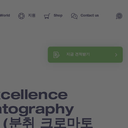
World
지원
Shop
Contact us
Request a training
지금 견적받기
Explore our know-how
cellence
tography
m (분취 크로마토