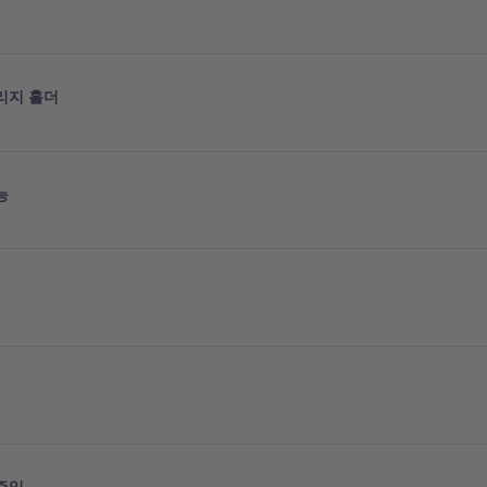
리지 홀더
능