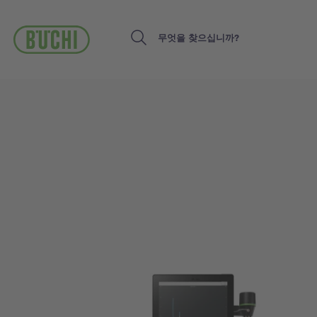
주
요
콘
Search
텐
츠
로
건
너
뛰
기