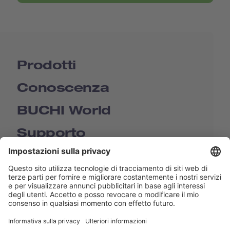
Prodotti
Conoscenza
BUCHI World
Supporto
Shop
Contact us
Collegamenti