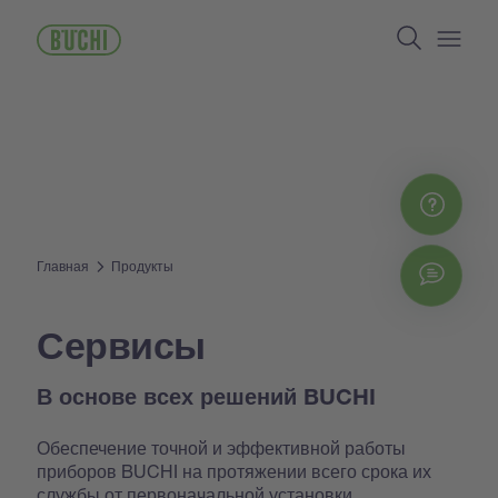
Перейти
Search
к
основному
Open/
содержанию
Зап
Главная
Продукты
Chat
Сервисы
В основе всех решений BUCHI
Обеспечение точной и эффективной работы
приборов BUCHI на протяжении всего срока их
службы от первоначальной установки,