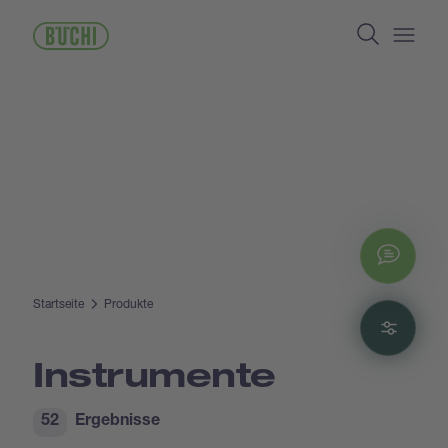
Direkt
Search
zum
Inhalt
Open/
Chat
Startseite
Produkte
Filte
Instrumente
52
Ergebnisse