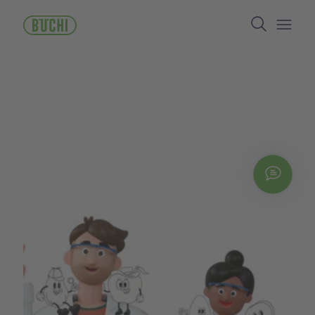
メ
Search
イ
ン
Open/
コ
ン
テ
ン
ツ
に
移
動
Chat