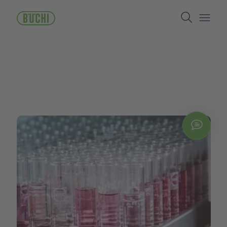
メ
Search
イ
ン
Open/
コ
ン
テ
ン
ツ
に
移
動
Chat