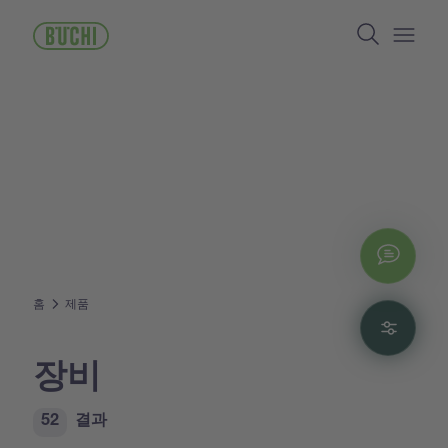
주
Search
요
콘
Open/
텐
츠
로
건
너
뛰
기
Chat
홈
제품
Filte
장비
52
결과