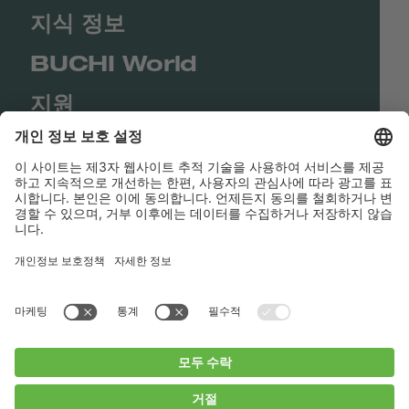
지식 정보
BUCHI World
지원
Shop
Contact us
바로가기
BUCHI Worldwide
연락처
Imprint
Privacy Policy
Blogs