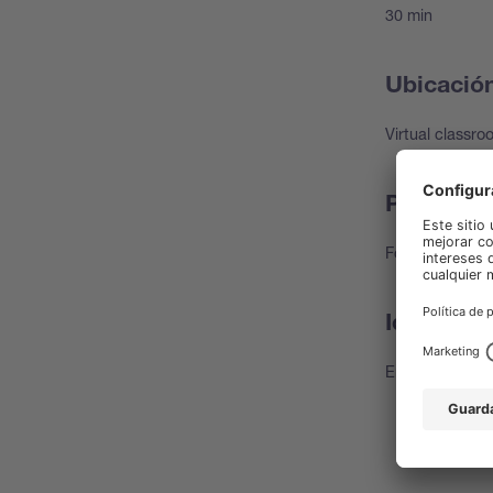
30 min
Ubicació
Virtual classr
Precio
For free
Idioma de
English