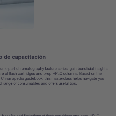
o de capacitación
our 4-part chromatography lecture series, gain beneficial insights
are of flash cartridges and prep HPLC columns. Based on the
, Chromapedia guidebook, this masterclass helps navigate you
d range of consumables and offers useful tips.
s
, benefits and limitations of flash cartridges and prep HPLC