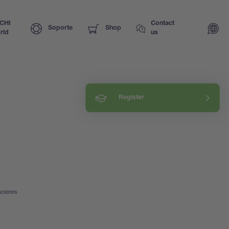
CHI
Contact
Soporte
Shop
rld
us
Register
aciones