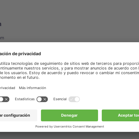
n
oom
l curso