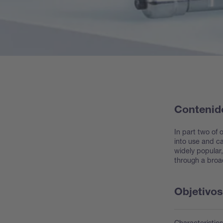
Contenid
In part two of 
into use and c
widely popular
through a broa
Objetivo
Characteristics