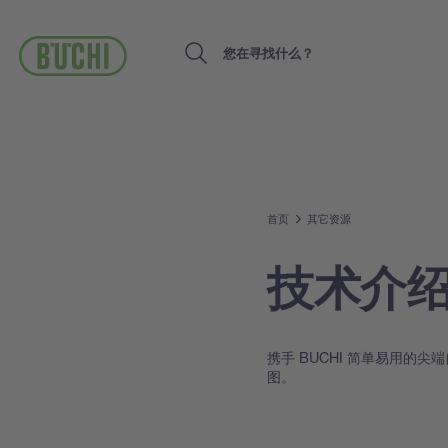
跳
转
到
Search
主
要
内
容
首页
其它资源
技术介
携手 BUCHI 简单易用的
图。