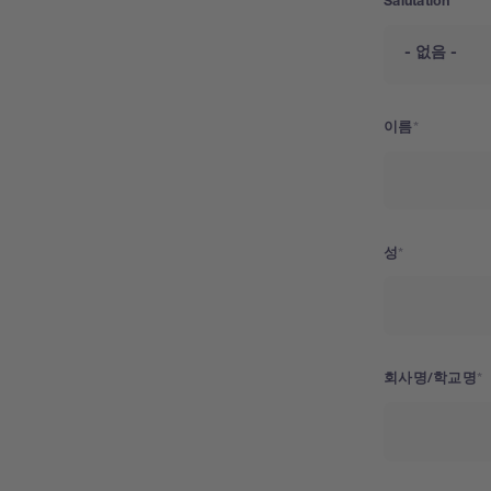
Salutation
이름
성
회사명/학교명