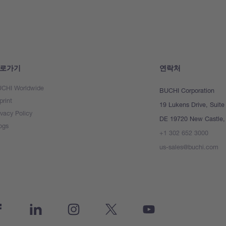
로가기
연락처
CHI Worldwide
BUCHI Corporation
print
19 Lukens Drive, Suite
ivacy Policy
DE 19720 New Castle, 
ogs
+1 302 652 3000
us-sales@buchi.com
cebook
Linkedin
Instagram
Twitter
Youtube