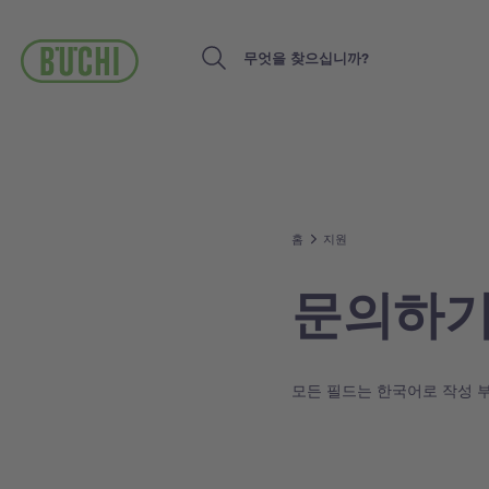
주
요
콘
Search
텐
츠
로
건
너
뛰
기
홈
지원
문의하
모든 필드는 한국어로 작성 