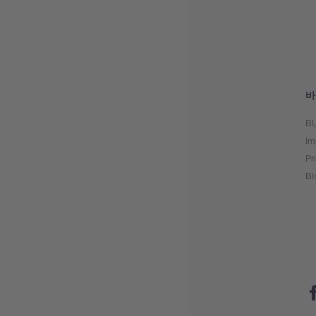
바
BU
Im
Pr
Bl
Fa