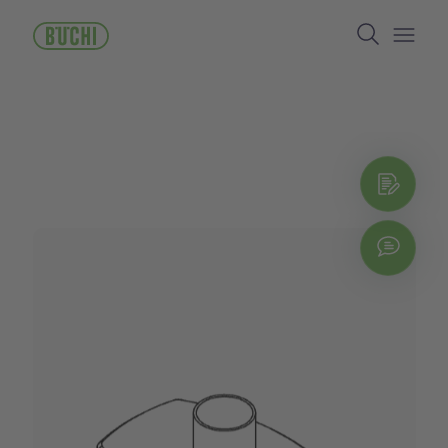
メ
Search
イ
ン
Open/
コ
ン
テ
ン
ツ
に
お問
移
動
Chat