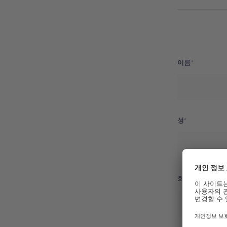
이름
성
회사명/학교명